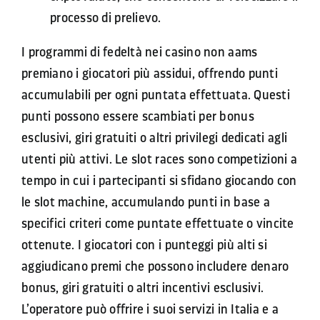
processo di prelievo.
I programmi di fedeltà nei casino non aams
premiano i giocatori più assidui, offrendo punti
accumulabili per ogni puntata effettuata. Questi
punti possono essere scambiati per bonus
esclusivi, giri gratuiti o altri privilegi dedicati agli
utenti più attivi. Le slot races sono competizioni a
tempo in cui i partecipanti si sfidano giocando con
le slot machine, accumulando punti in base a
specifici criteri come puntate effettuate o vincite
ottenute. I giocatori con i punteggi più alti si
aggiudicano premi che possono includere denaro
bonus, giri gratuiti o altri incentivi esclusivi.
L’operatore può offrire i suoi servizi in Italia e a