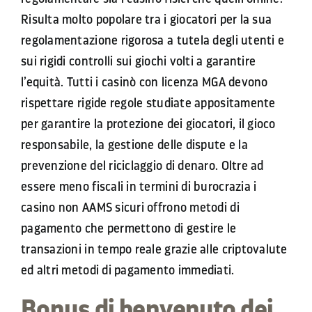
Risulta molto popolare tra i giocatori per la sua
regolamentazione rigorosa a tutela degli utenti e
sui rigidi controlli sui giochi volti a garantire
l’equità. Tutti i casinò con licenza MGA devono
rispettare rigide regole studiate appositamente
per garantire la protezione dei giocatori, il gioco
responsabile, la gestione delle dispute e la
prevenzione del riciclaggio di denaro. Oltre ad
essere meno fiscali in termini di burocrazia i
casino non AAMS sicuri offrono metodi di
pagamento che permettono di gestire le
transazioni in tempo reale grazie alle criptovalute
ed altri metodi di pagamento immediati.
Bonus di benvenuto dei