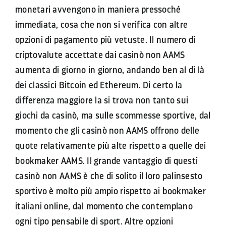
monetari avvengono in maniera pressoché
immediata, cosa che non si verifica con altre
opzioni di pagamento più vetuste. Il numero di
criptovalute accettate dai casinò non AAMS
aumenta di giorno in giorno, andando ben al di là
dei classici Bitcoin ed Ethereum. Di certo la
differenza maggiore la si trova non tanto sui
giochi da casinò, ma sulle scommesse sportive, dal
momento che gli casinò non AAMS offrono delle
quote relativamente più alte rispetto a quelle dei
bookmaker AAMS. Il grande vantaggio di questi
casinò non AAMS è che di solito il loro palinsesto
sportivo è molto più ampio rispetto ai bookmaker
italiani online, dal momento che contemplano
ogni tipo pensabile di sport. Altre opzioni