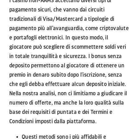
I casinò non-AAMS accettano diversi tipi di
pagamento sicuri, che vanno dai circuiti
tradizionali di Visa/Mastercard a tipologie di
pagamento più all’avanguardia, come criptovalute
e portafogli elettronici. In questo modo, il
giocatore può scegliere di scommettere soldi veri
in totale tranquillità e sicurezza. I bonus senza
deposito permettono al giocatore di ottenere un
premio in denaro subito dopo l'iscrizione, senza
che egli debba effettuare alcun deposito iniziale.
Nella nostra analisi, non ci limitiamo a giudicare il
numero di offerte, ma anche la loro qualità sulla
base dei requisiti di puntata e dei Termini e
Condizioni imposti dalla piattaforma.
Questi metodi sono i più affidabili e