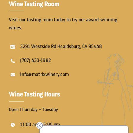
Wine Tasting Room
Visit our tasting room today to try our award-winning
wines.
3291 Westside Rd Healdsburg, CA 95448
(707) 433-1982
info@matrixwinery.com
Wine Tasting Hours
Open Thursday – Tuesday
11:00 am – 5:00 pm