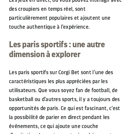
Les jeux en direct, où vous pouvez interagir avec
des croupiers en temps réel, sont
particulièrement populaires et ajoutent une
touche authentique à l’expérience.
Les paris sportifs : une autre
dimension à explorer
Les paris sportifs sur Corgi Bet sont l’une des
caractéristiques les plus appréciées par les
utilisateurs. Que vous soyez fan de football, de
basketball ou d’autres sports, il y a toujours des
opportunités de paris. Ce qui est fascinant, c’est
la possibilité de parier en direct pendant les
événements, ce qui ajoute une couche