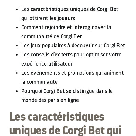
Les caractéristiques uniques de Corgi Bet
qui attirent les joueurs
Comment rejoindre et interagir avec la
communauté de Corgi Bet
Les jeux populaires à découvrir sur Corgi Bet
Les conseils d’experts pour optimiser votre
expérience utilisateur
Les événements et promotions qui animent
la communauté
Pourquoi Corgi Bet se distingue dans le
monde des paris en ligne
Les caractéristiques
uniques de Corgi Bet qui