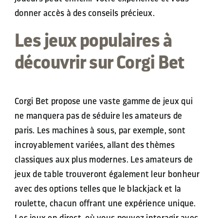
donner accès à des conseils précieux.
Les jeux populaires à
découvrir sur Corgi Bet
Corgi Bet propose une vaste gamme de jeux qui
ne manquera pas de séduire les amateurs de
paris. Les machines à sous, par exemple, sont
incroyablement variées, allant des thèmes
classiques aux plus modernes. Les amateurs de
jeux de table trouveront également leur bonheur
avec des options telles que le blackjack et la
roulette, chacun offrant une expérience unique.