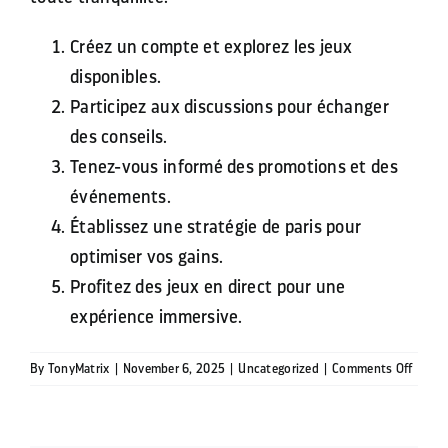
Créez un compte et explorez les jeux
disponibles.
Participez aux discussions pour échanger
des conseils.
Tenez-vous informé des promotions et des
événements.
Établissez une stratégie de paris pour
optimiser vos gains.
Profitez des jeux en direct pour une
expérience immersive.
on
By
TonyMatrix
|
November 6, 2025
|
Uncategorized
|
Comments Off
Plong
dans
la