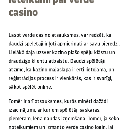
casino
Lasot verde casino atsauksmes, var redzēt, ka
daudzi spēlētāji ir ļoti apmierināti ar savu pieredzi.
Lielākā daļa uzsver kazino plašo spēļu klāstu un
draudzīgo klientu atbalstu. Daudzi spēlētāji
atzīmē, ka kazino mājaslapa ir ērti lietojama, un
reģistrācijas process ir vienkāršs, kas ir svarīgi,
sākot spēlēt online.
Tomēr ir arī atsauksmes, kurās minēti dažādi
izaicinājumi, ar kuriem spēlētāji saskaras,
piemēram, lēna naudas izņemšana. Tomēr, ja seko
noteikumiem un izmanto verde casino login, lai