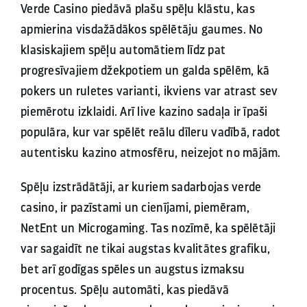
Verde Casino piedāvā plašu spēļu klāstu, kas
apmierina visdažādākos spēlētāju gaumes. No
klasiskajiem spēļu automātiem līdz pat
progresīvajiem džekpotiem un galda spēlēm, kā
pokers un ruletes varianti, ikviens var atrast sev
piemērotu izklaidi. Arī live kazino sadaļa ir īpaši
populāra, kur var spēlēt reālu dīleru vadībā, radot
autentisku kazino atmosfēru, neizejot no mājām.
Spēļu izstrādātāji, ar kuriem sadarbojas verde
casino, ir pazīstami un cienījami, piemēram,
NetEnt un Microgaming. Tas nozīmē, ka spēlētāji
var sagaidīt ne tikai augstas kvalitātes grafiku,
bet arī godīgas spēles un augstus izmaksu
procentus. Spēļu automāti, kas piedāvā