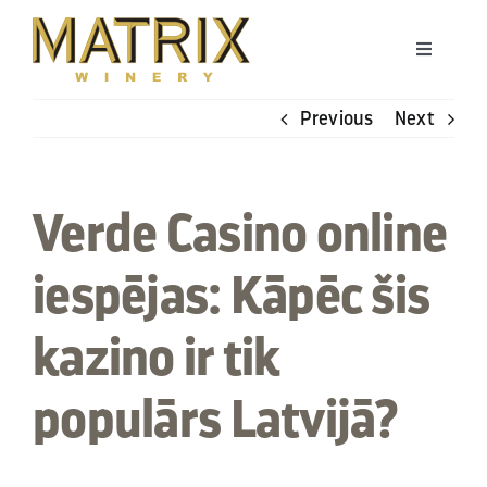
Skip
to
Toggle
content
Navigatio
Visit
Previous
Next
Wine Shop
Verde Casino online
Wine Club
iespējas: Kāpēc šis
Events
kazino ir tik
Stay
populārs Latvijā?
About Us